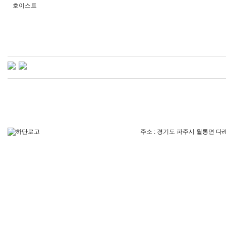
호이스트
주소 : 경기도 파주시 월롱면 다래울길129. 5